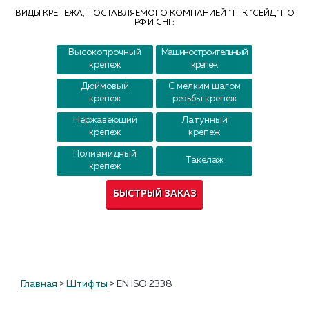
Контакты
ВИДЫ КРЕПЕЖА, ПОСТАВЛЯЕМОГО КОМПАНИЕЙ "ТПК "СЕЙД" ПО
РФ И СНГ:
Высокопрочный
Машиностроительный
крепеж
крепеж
Дюймовый
С мелким шагом
крепеж
резьбы крепеж
Нержавеющий
Латунный
крепеж
крепеж
Полиамидный
Такелаж
крепеж
БЫСТРЫЙ ЗАКАЗ
Главная
>
Штифты
>
EN ISO 2338