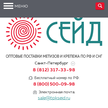
МЕНЮ
О
компании
Производство
Доставка
Услуги
Санкт-Петербург
Акции
8 (812) 317-33-98
Информация
Бесплатный номер по РФ:
8 (800) 500-09-98
DIN/
ГОСТ/ISO
Электронная почта:
sale@tpkseid.ru
Сертификаты