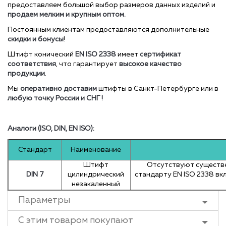
предоставляем большой выбор размеров данных изделий и
продаем мелким и крупным оптом.
Постоянным клиентам предоставляются дополнительные
скидки и бонусы
!
Штифт конический
EN ISO 2338
имеет
сертификат
соответствия
, что гарантирует
высокое качество
продукции
.
Мы
оперативно доставим
штифты в Санкт-Петербурге или в
любую точку России и СНГ !
Аналоги (ISO, DIN, EN ISO):
Стандарт
Наименование
Штифт
Отсутствуют существен
DIN 7
цилиндрический
стандарту EN ISO 2338 вкл
незакаленный
Параметры
С этим товаром покупают