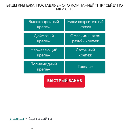
Контакты
ВИДЫ КРЕПЕЖА, ПОСТАВЛЯЕМОГО КОМПАНИЕЙ "ТПК "СЕЙД" ПО
РФ И СНГ:
Высокопрочный
Машиностроительный
крепеж
крепеж
Дюймовый
С мелким шагом
крепеж
резьбы крепеж
Нержавеющий
Латунный
крепеж
крепеж
Полиамидный
Такелаж
крепеж
БЫСТРЫЙ ЗАКАЗ
Главная
>
Карта сайта