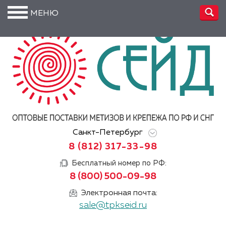
МЕНЮ
О
компании
Производство
Доставка
Услуги
Санкт-Петербург
Акции
8 (812) 317-33-98
Информация
Бесплатный номер по РФ:
8 (800) 500-09-98
DIN/
ГОСТ/ISO
Электронная почта:
sale@tpkseid.ru
Сертификаты