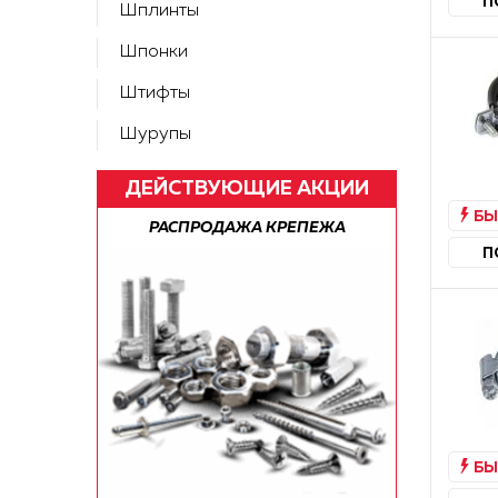
П
Шплинты
Шпонки
Штифты
Шурупы
ДЕЙСТВУЮЩИЕ АКЦИИ
БЫ
А ПО РФ!
РАСПРОДАЖА КРЕПЕЖА
БЕСПЛАТН
П
БЫ