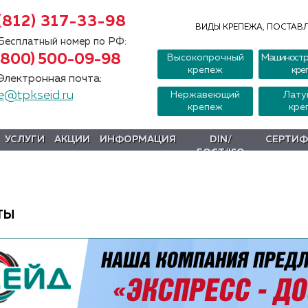
(812) 317-33-98
ВИДЫ КРЕПЕЖА, ПОСТАВЛ
Бесплатный номер по РФ:
(800) 500-09-98
Высокопрочный
Машиностр
крепеж
кре
Электронная почта:
e@tpkseid.ru
Нержавеющий
Лату
крепеж
кре
УСЛУГИ
АКЦИИ
ИНФОРМАЦИЯ
DIN/
СЕРТИ
ГОСТ/ISO
ТЫ