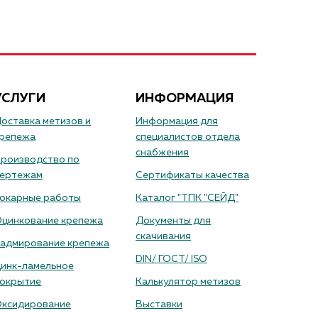
УСЛУГИ
ИНФОРМАЦИЯ
оставка метизов и
Информация для
репежа
специалистов отдела
снабжения
роизводство по
ертежам
Сертификаты качества
окарные работы
Каталог "ТПК "СЕЙД"
цинкование крепежа
Документы для
скачивания
адмирование крепежа
DIN/ ГОСТ/ ISO
инк-ламельное
окрытие
Калькулятор метизов
ксидирование
Выставки