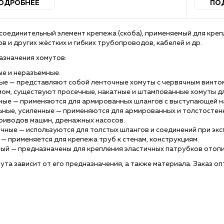
ОДРОБНЕЕ
ПО
соединительный элемент крепежа (скоба), применяемый для креп
в и других жёстких и гибких трубопроводов, кабелей и др.
азначения хомутов:
е и неразъемные.
ые — представляют собой ленточные хомуты с червячным винто
ом, существуют просечные, накатные и штампованные хомуты дл
ные — применяются для армированных шлангов с выступающей н
ьные, усиленные — применяются для армированных и толстостен
риводов машин, дренажных насосов.
ные — используются для толстых шлангов и соединений при экс
— применяется для крепежа труб к стенам, конструкциям.
й — предназначены для крепления эластичных патрубков отопи
ута зависит от его предназначения, а также материала. Заказ о