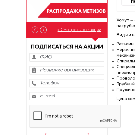
П
Хомут — 
патрубко
» Смотреть все акции
Виды и н
Разъемны
ПОДПИСАТЬСЯ НА АКЦИИ
Червячн
механизм
Спираль
Специал
пневмоп
Проволоч
Трубный 
Пружинны
Цена хом