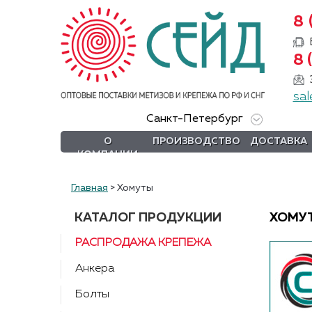
8 
О
8 
компании
sal
Производство
Санкт-Петербург
Доставка
О
ПРОИЗВОДСТВО
ДОСТАВКА
КОМПАНИИ
Услуги
Акции
Главная
>
Хомуты
Информация
КАТАЛОГ ПРОДУКЦИИ
ХОМУ
РАСПРОДАЖА КРЕПЕЖА
DIN/
ГОСТ/ISO
Анкера
Сертификаты
Болты