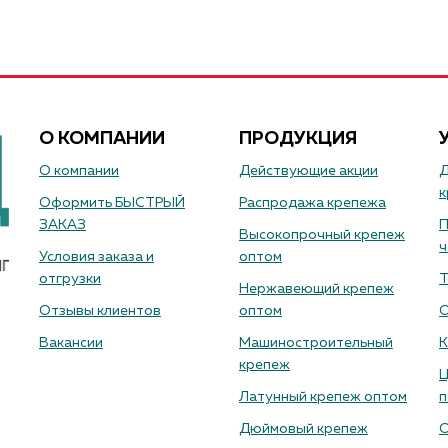
О КОМПАНИИ
ПРОДУКЦИЯ
О компании
Действующие акции
Д
к
Оформить БЫСТРЫЙ
Распродажа крепежа
ЗАКАЗ
П
Высокопрочный крепеж
ч
Условия заказа и
оптом
отгрузки
Т
Нержавеющий крепеж
Отзывы клиентов
оптом
О
Вакансии
Машиностроительный
К
крепеж
Ц
Латунный крепеж оптом
п
Дюймовый крепеж
О