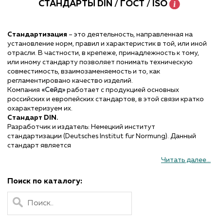
СТАНДАРТЫ DIN / ГОСТ / ISO
Стандартизация
– это деятельность, направленная на
установление норм, правил и характеристик в той, или иной
отрасли. В частности, в крепеже, принадлежность к тому,
или иному стандарту позволяет понимать техническую
совместимость, взаимозаменяемость и то, как
регламентировано качество изделий.
Компания
«Сейд»
работает с продукцией основных
российских и европейских стандартов, в этой связи кратко
охарактеризуем их.
Стандарт DIN.
Разработчик и издатель: Немецкий институт
стандартизации (Deutsches Institut fur Normung). Данный
стандарт является
немецким национальным стандартом, регламентирующим
Читать далее...
большинство производственных процессов, в том числе и
производство метизной продукции. Несмотря на
Поиск по каталогу:
постоянное стремление к унификации и повсеместный
переход в этой связи на стандарты ISO, нормы DIN по
прежнему сохраняют актуальность и по-прежнему
регламентируют производство деталей, которые не