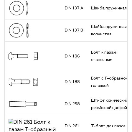
DIN 137 А
Шайба пружинная
Шайба пружинная
DIN 137 В
волнистая
Болт к пазам
DIN 186
станочным
Болт с Т-образной
DIN 188
головкой
Штифт конический с
DIN 258
резьбовой цапфой
DIN 261
T-болт для пазов