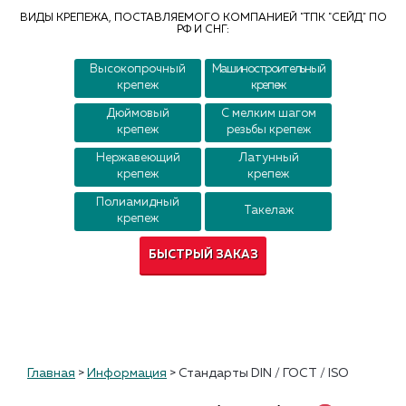
Контакты
ВИДЫ КРЕПЕЖА, ПОСТАВЛЯЕМОГО КОМПАНИЕЙ "ТПК "СЕЙД" ПО
РФ И СНГ:
Высокопрочный
Машиностроительный
крепеж
крепеж
Дюймовый
С мелким шагом
крепеж
резьбы крепеж
Нержавеющий
Латунный
крепеж
крепеж
Полиамидный
Такелаж
крепеж
БЫСТРЫЙ ЗАКАЗ
Главная
>
Информация
>
Стандарты DIN / ГОСТ / ISO