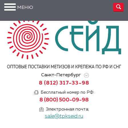
МЕНЮ
О
компании
Производство
Доставка
Услуги
Санкт-Петербург
Акции
8 (812) 317-33-98
Информация
Бесплатный номер по РФ:
8 (800) 500-09-98
DIN/
ГОСТ/ISO
Электронная почта:
sale@tpkseid.ru
Сертификаты