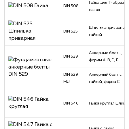
Гайка для Т-образн
DIN 508
пазов
Шпилька приварная 
DIN 525
гайкой
Анкерные болты,
DIN 529
формы A, B, D, F
DIN 529
Анкерный болт с
MU
гайкой, форма С
DIN 546
Гайка круглая шлице
Гайка с двумя