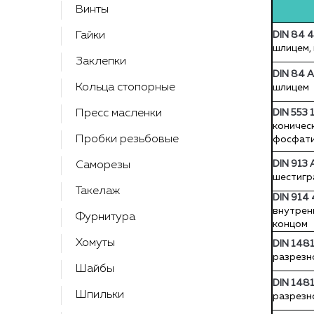
Контакты
Винты
Гайки
DIN 84 4
шлицем,
Заклепки
DIN 84 
Кольца стопорные
шлицем
Пресс масленки
DIN 553 
коничес
Пробки резьбовые
фосфат
DIN 913 
Саморезы
шестигр
Такелаж
DIN 914
внутрен
Фурнитура
концом
Хомуты
DIN 148
разрезн
Шайбы
DIN 148
Шпильки
разрезн