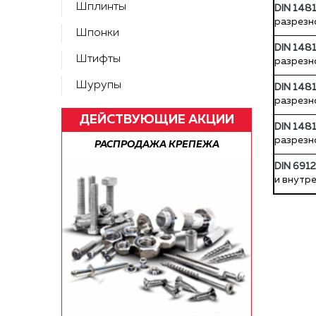
Шплинты
DIN 148
разрезн
Шпонки
DIN 148
Штифты
разрезн
Шурупы
DIN 148
разрезн
ДЕЙСТВУЮЩИЕ АКЦИИ
DIN 148
разрезн
А ПО РФ!
РАСПРОДАЖА КРЕПЕЖА
БЕСПЛАТН
DIN 6912
и внутр