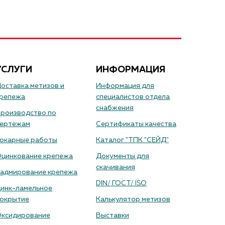
УСЛУГИ
ИНФОРМАЦИЯ
оставка метизов и
Информация для
репежа
специалистов отдела
снабжения
роизводство по
ертежам
Сертификаты качества
окарные работы
Каталог "ТПК "СЕЙД"
цинкование крепежа
Документы для
скачивания
адмирование крепежа
DIN/ ГОСТ/ ISO
инк-ламельное
окрытие
Калькулятор метизов
ксидирование
Выставки