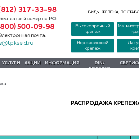
(812) 317-33-98
ВИДЫ КРЕПЕЖА, ПОСТАВЛ
Бесплатный номер по РФ:
(800) 500-09-98
Высокопрочный
Машиностр
крепеж
кре
Электронная почта:
e@tpkseid.ru
Нержавеющий
Лату
крепеж
кре
УСЛУГИ
АКЦИИ
ИНФОРМАЦИЯ
DIN/
СЕРТИ
ГОСТ/ISO
ежа
РАСПРОДАЖА КРЕПЕЖ