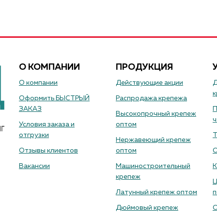
О КОМПАНИИ
ПРОДУКЦИЯ
О компании
Действующие акции
Д
к
Оформить БЫСТРЫЙ
Распродажа крепежа
ЗАКАЗ
П
Высокопрочный крепеж
ч
Условия заказа и
оптом
отгрузки
Т
Нержавеющий крепеж
Отзывы клиентов
оптом
О
Вакансии
Машиностроительный
К
крепеж
Ц
Латунный крепеж оптом
п
Дюймовый крепеж
О