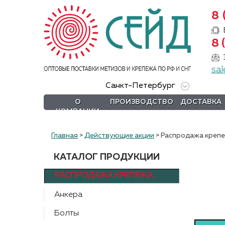
8 
О
8 
компании
sal
Производство
Санкт-Петербург
Доставка
О
ПРОИЗВОДСТВО
ДОСТАВКА
КОМПАНИИ
Услуги
Акции
Главная
>
Действующие акции
>
Распродажа креп
Информация
КАТАЛОГ ПРОДУКЦИИ
DIN/
РАСПРОДАЖА КРЕПЕЖА
ГОСТ/ISO
Анкера
Сертификаты
Болты