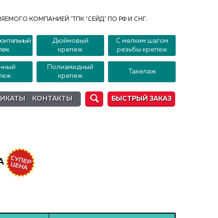
ЯЕМОГО КОМПАНИЕЙ "ТПК "СЕЙД" ПО РФ И СНГ:
оительный
Дюймовый
С мелким шагом
пеж
крепеж
резьбы крепеж
нный
Полиамидный
Такелаж
пеж
крепеж
ФИКАТЫ
КОНТАКТЫ
БЫСТРЫЙ ЗАКАЗ
А