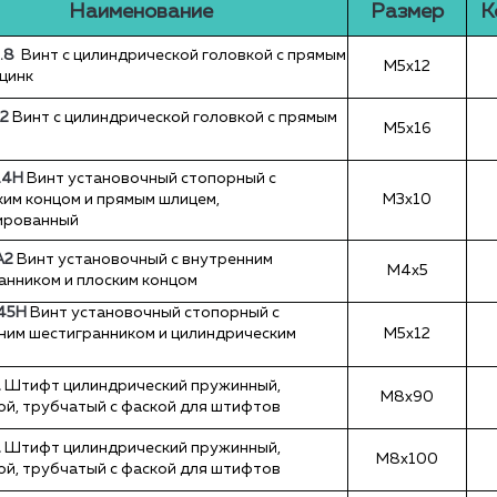
Наименование
Размер
К
.8
Винт с цилиндрической головкой с прямым
М5х12
 цинк
А2
Винт с цилиндрической головкой с прямым
М5х16
14Н
Винт установочный стопорный с
ким концом и прямым шлицем,
М3х10
ированный
А2
Винт установочный с внутренним
М4х5
анником и плоским концом
 45H
Винт установочный стопорный с
ним шестигранником и цилиндрическим
М5х12
1
Штифт цилиндрический пружинный,
М8х90
ой, трубчатый с фаской для штифтов
1
Штифт цилиндрический пружинный,
М8х100
ой, трубчатый с фаской для штифтов