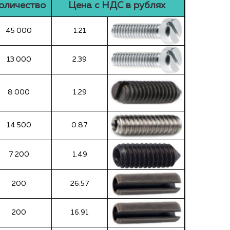
оличество
Цена с НДС в рублях
45 000
1.21
13 000
2.39
8 000
1.29
14 500
0.87
7 200
1.49
200
26.57
200
16.91