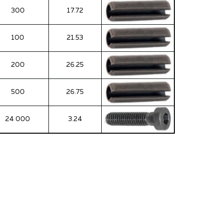
300
17.72
100
21.53
200
26.25
500
26.75
24 000
3.24