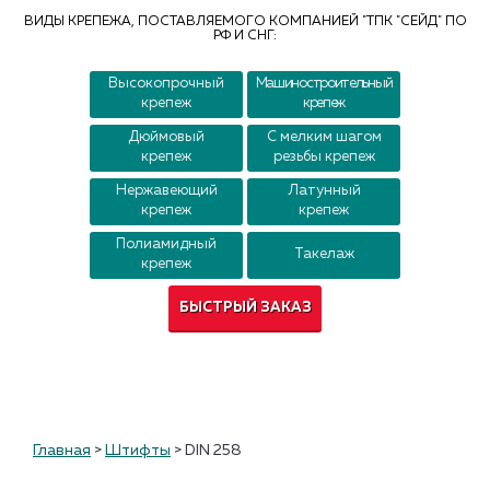
Контакты
ВИДЫ КРЕПЕЖА, ПОСТАВЛЯЕМОГО КОМПАНИЕЙ "ТПК "СЕЙД" ПО
РФ И СНГ:
Высокопрочный
Машиностроительный
крепеж
крепеж
Дюймовый
С мелким шагом
крепеж
резьбы крепеж
Нержавеющий
Латунный
крепеж
крепеж
Полиамидный
Такелаж
крепеж
БЫСТРЫЙ ЗАКАЗ
Главная
>
Штифты
>
DIN 258