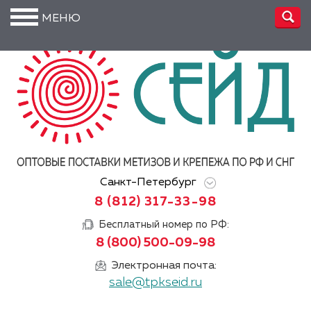
МЕНЮ
О
компании
Производство
Доставка
Услуги
Санкт-Петербург
Акции
8 (812) 317-33-98
Информация
Бесплатный номер по РФ:
8 (800) 500-09-98
DIN/
ГОСТ/ISO
Электронная почта:
sale@tpkseid.ru
Сертификаты