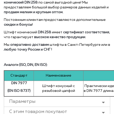
конический
DIN
258
по самой выгодной цене!
Мы
предоставляем большой выбор размеров данных изделий и
продаем мелким и крупным оптом.
Постоянным клиентам предоставляются дополнительные
скидки и бонусы
!
Штифт конический
DIN
258
имеет
сертификат соответствия
,
что гарантирует
высокое качество продукции
.
Мы
оперативно доставим
штифты в Санкт-Петербурге или в
любую точку России и СНГ !
Аналоги (ISO, DIN, EN ISO):
Стандарт
Наименование
DIN 7977
Штифт конусный с
Практически иден
(EN ISO 8737)
резьбовой цапфой
в DIN 7977 длина
Параметры
С этим товаром покупают