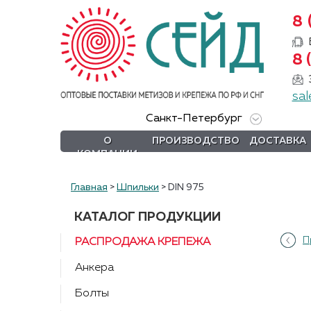
8 
О
8 
компании
sal
Производство
Санкт-Петербург
Доставка
О
ПРОИЗВОДСТВО
ДОСТАВКА
КОМПАНИИ
Услуги
Акции
Главная
>
Шпильки
>
DIN 975
Информация
КАТАЛОГ ПРОДУКЦИИ
П
РАСПРОДАЖА КРЕПЕЖА
DIN/
ГОСТ/ISO
Анкера
Сертификаты
Болты