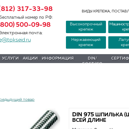
(812) 317-33-98
ВИДЫ КРЕПЕЖА, ПОСТАВЛ
Бесплатный номер по РФ:
(800) 500-09-98
Высокопрочный
Машиностр
крепеж
кре
Электронная почта:
e@tpkseid.ru
Нержавеющий
Лату
крепеж
кре
УСЛУГИ
АКЦИИ
ИНФОРМАЦИЯ
DIN/
СЕРТИ
ГОСТ/ISO
редыдущий товар
DIN 975
ШПИЛЬКА (Ш
ВСЕЙ ДЛИНЕ