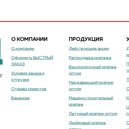
О КОМПАНИИ
ПРОДУКЦИЯ
О компании
Действующие акции
Д
к
Оформить БЫСТРЫЙ
Распродажа крепежа
ЗАКАЗ
П
Высокопрочный крепеж
ч
Условия заказа и
оптом
отгрузки
Т
Нержавеющий крепеж
Отзывы клиентов
оптом
О
Вакансии
Машиностроительный
К
крепеж
Ц
Латунный крепеж оптом
п
Дюймовый крепеж
О