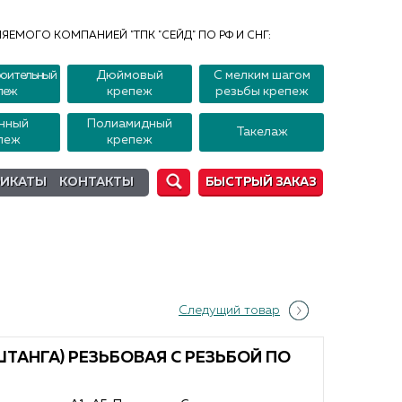
ЯЕМОГО КОМПАНИЕЙ "ТПК "СЕЙД" ПО РФ И СНГ:
оительный
Дюймовый
С мелким шагом
пеж
крепеж
резьбы крепеж
нный
Полиамидный
Такелаж
пеж
крепеж
ФИКАТЫ
КОНТАКТЫ
БЫСТРЫЙ ЗАКАЗ
Следущий товар
ТАНГА) РЕЗЬБОВАЯ С РЕЗЬБОЙ ПО