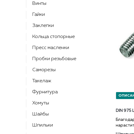
Контакты
Винты
Гайки
Заклепки
Кольца стопорные
Пресс масленки
Пробки резьбовые
Саморезы
Такелаж
Фурнитура
ОПИСА
Хомуты
DIN 975 
Шайбы
Благода
Шпильки
нарастит