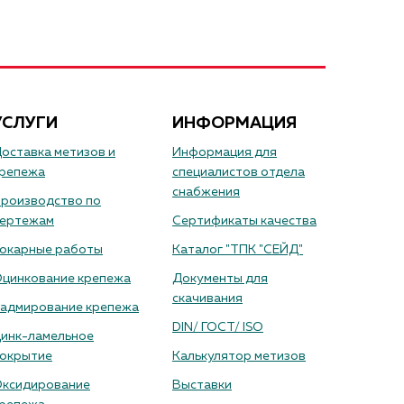
УСЛУГИ
ИНФОРМАЦИЯ
оставка метизов и
Информация для
репежа
специалистов отдела
снабжения
роизводство по
ертежам
Сертификаты качества
окарные работы
Каталог "ТПК "СЕЙД"
цинкование крепежа
Документы для
скачивания
адмирование крепежа
DIN/ ГОСТ/ ISO
инк-ламельное
окрытие
Калькулятор метизов
ксидирование
Выставки