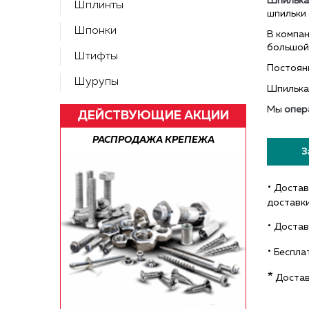
Шпилька
Шплинты
шпильки 
Шпонки
В компа
большой
Штифты
Постоян
Шурупы
Шпилька
Мы
опер
ДЕЙСТВУЮЩИЕ АКЦИИ
А ПО РФ!
РАСПРОДАЖА КРЕПЕЖА
БЕСПЛАТН
З
•
Доставк
доставк
•
Достав
•
Бесплат
*
Достав