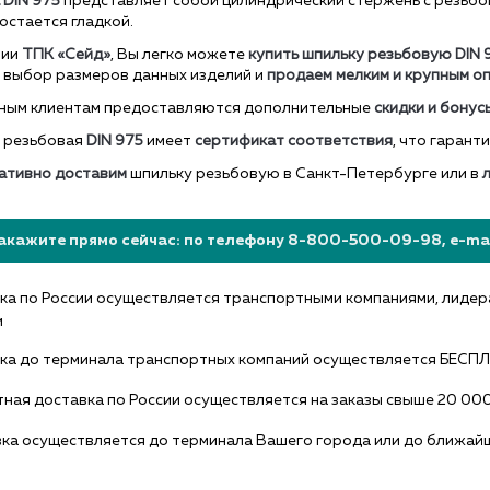
 DIN
975
представляет собой цилиндрический стержень с резьбой
остается гладкой.
нии
ТПК «Сейд»
, Вы легко можете
купить
шпильку резьбовую DIN 
 выбор размеров данных изделий и
продаем мелким и крупным оп
ным клиентам предоставляются дополнительные
скидки и бонус
 резьбовая
DIN 975
имеет
сертификат соответствия
, что гарант
ативно доставим
шпильку
резьбовую
в Санкт-Петербурге или в
АЯ ДОСТАВКА ПО РФ!
РАСПРОДАЖА КРЕПЕЖА
акажите прямо сейчас: по телефону 8-800-500-09-98, e-mail
а по России осуществляется транспортными компаниями, лидера
и
ка до терминала транспортных компаний осуществляется БЕСП
ная доставка по России осуществляется на заказы свыше 20 000 р
ка осуществляется до терминала Вашего города или до ближайше