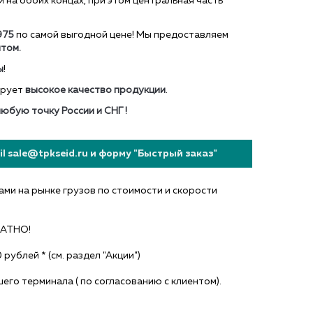
 на обоих концах, при этом центральная часть
975
по самой выгодной цене!
Мы предоставляем
том.
ы
!
ирует
высокое качество продукции
.
любую точку России и СНГ !
 sale@tpkseid.ru и форму "Быстрый заказ"
ми на рынке грузов по стоимости и скорости
ЛАТНО!
ублей * (см. раздел "Акции")
го терминала ( по согласованию с клиентом).