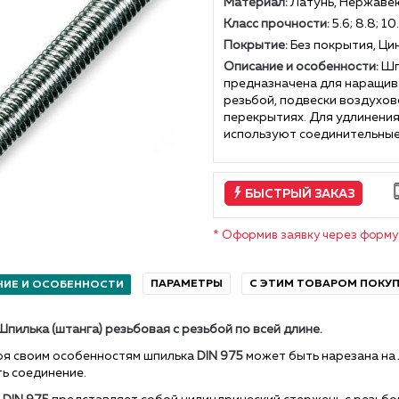
Материал:
Латунь, Нержавею
Класс прочности:
5.6; 8.8; 10
Покрытие:
Без покрытия, Цин
Описание и особенности:
Шп
предназначена для наращив
резьбой, подвески воздухов
перекрытиях. Для удлинения
используют соединительные
БЫСТРЫЙ ЗАКАЗ
* Оформив заявку через форму 
ПАРАМЕТРЫ
С ЭТИМ ТОВАРОМ ПОКУ
НИЕ И ОСОБЕННОСТИ
Шпилька (штанга) резьбовая с резьбой по всей длине.
ря своим особенностям шпилька
DIN 975
может быть нарезана на
ь соединение.