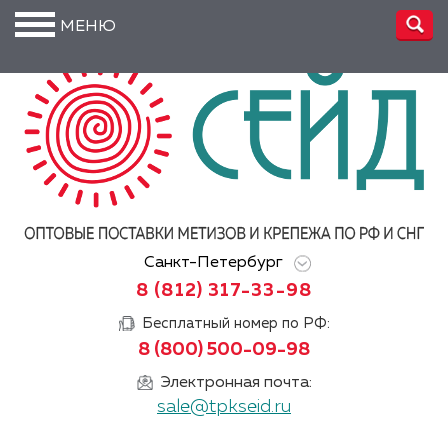
МЕНЮ
О
компании
Производство
Доставка
Услуги
Санкт-Петербург
Акции
8 (812) 317-33-98
Информация
Бесплатный номер по РФ:
8 (800) 500-09-98
DIN/
ГОСТ/ISO
Электронная почта:
sale@tpkseid.ru
Сертификаты