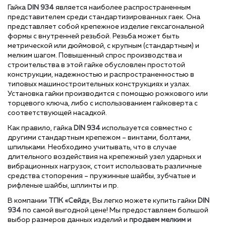
Гайка
DIN 934
является наиболее распространенным
представителем среди стандартизированных гаек. Она
представляет собой крепежное изделие гексагональной
формы с внутренней резьбой. Резьба может быть
метрической или дюймовой, с крупным (стандартным) и
мелким шагом. Повышенный спрос производства и
строительства в этой гайке обусловлен простотой
конструкции, надежностью и распространенностью в
типовых машиностроительных конструкциях и узлах.
Установка гайки производится с помощью рожкового или
торцевого ключа, либо с использованием гайковерта с
соответствующей насадкой.
Как правило, гайка
DIN 934
используется совместно с
другими стандартным крепежом – винтами, болтами,
шпильками. Необходимо учитывать, что в случае
длительного воздействия на крепежный узел ударных и
вибрационных нагрузок, стоит использовать различные
средства стопорения – пружинные шайбы, зубчатые и
рифленые шайбы, шплинты и пр.
В компании
ТПК «Сейд»
, Вы легко можете купить гайки
DIN
934
по самой выгодной цене!
Мы предоставляем большой
выбор размеров данных изделий и
продаем мелким и