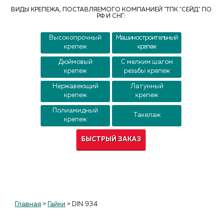
Контакты
ВИДЫ КРЕПЕЖА, ПОСТАВЛЯЕМОГО КОМПАНИЕЙ "ТПК "СЕЙД" ПО
РФ И СНГ:
Высокопрочный
Машиностроительный
крепеж
крепеж
Дюймовый
С мелким шагом
крепеж
резьбы крепеж
Нержавеющий
Латунный
крепеж
крепеж
Полиамидный
Такелаж
крепеж
БЫСТРЫЙ ЗАКАЗ
Главная
>
Гайки
>
DIN 934