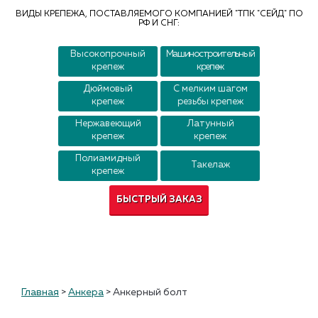
Контакты
ВИДЫ КРЕПЕЖА, ПОСТАВЛЯЕМОГО КОМПАНИЕЙ "ТПК "СЕЙД" ПО
РФ И СНГ:
Высокопрочный
Машиностроительный
крепеж
крепеж
Дюймовый
С мелким шагом
крепеж
резьбы крепеж
Нержавеющий
Латунный
крепеж
крепеж
Полиамидный
Такелаж
крепеж
БЫСТРЫЙ ЗАКАЗ
Главная
>
Анкера
>
Анкерный болт