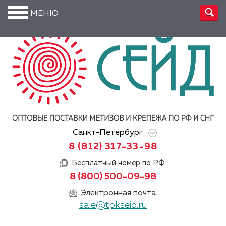
МЕНЮ
О
компании
Производство
Доставка
Услуги
Санкт-Петербург
Акции
8 (812) 317-33-98
Информация
Бесплатный номер по РФ:
8 (800) 500-09-98
DIN/
ГОСТ/ISO
Электронная почта:
sale@tpkseid.ru
Сертификаты