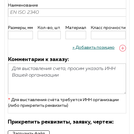
Наименование
Размеры, мм
Кол-во, шт.
Материал
Класс прочности
П
» Добавить позицию
Комментарии к заказу:
*
Для выставления счёта требуется ИНН организации
(либо прикрепить реквизиты)
Прикрепить реквизиты, заявку, чертеж:
Загрузить файл