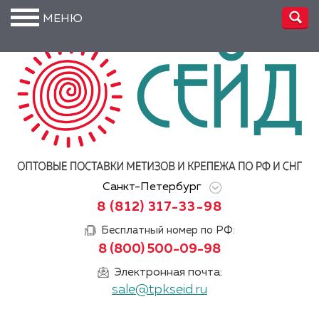
МЕНЮ
О
компании
Производство
Доставка
Услуги
Санкт-Петербург
Акции
8 (812) 317-33-98
Информация
Бесплатный номер по РФ:
8 (800) 500-09-98
DIN/
ГОСТ/ISO
Электронная почта:
sale@tpkseid.ru
Сертификаты