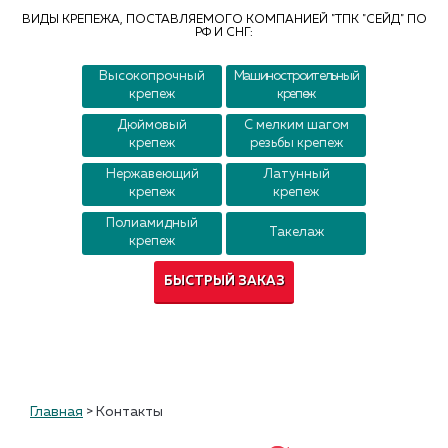
Контакты
ВИДЫ КРЕПЕЖА, ПОСТАВЛЯЕМОГО КОМПАНИЕЙ "ТПК "СЕЙД" ПО
РФ И СНГ:
Высокопрочный
Машиностроительный
крепеж
крепеж
Дюймовый
С мелким шагом
крепеж
резьбы крепеж
Нержавеющий
Латунный
крепеж
крепеж
Полиамидный
Такелаж
крепеж
БЫСТРЫЙ ЗАКАЗ
Главная
>
Контакты