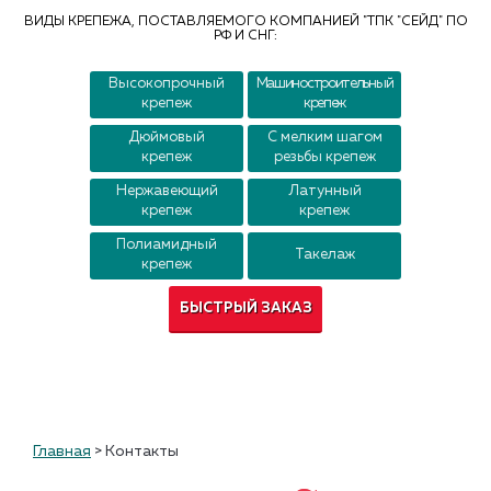
Контакты
ВИДЫ КРЕПЕЖА, ПОСТАВЛЯЕМОГО КОМПАНИЕЙ "ТПК "СЕЙД" ПО
РФ И СНГ:
Высокопрочный
Машиностроительный
крепеж
крепеж
Дюймовый
С мелким шагом
крепеж
резьбы крепеж
Нержавеющий
Латунный
крепеж
крепеж
Полиамидный
Такелаж
крепеж
БЫСТРЫЙ ЗАКАЗ
Главная
>
Контакты