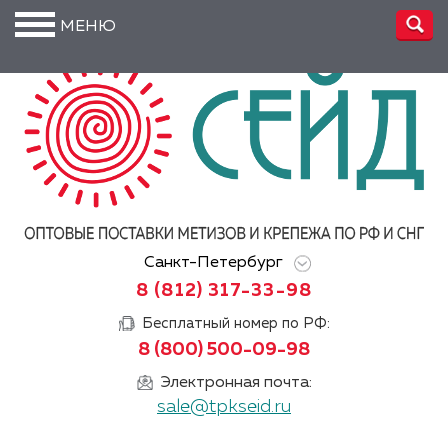
МЕНЮ
О
компании
Производство
Доставка
Услуги
Санкт-Петербург
Акции
8 (812) 317-33-98
Информация
Бесплатный номер по РФ:
8 (800) 500-09-98
DIN/
ГОСТ/ISO
Электронная почта:
sale@tpkseid.ru
Сертификаты