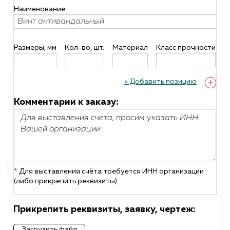
Наименование
Размеры, мм
Кол-во, шт.
Материал
Класс прочности
П
» Добавить позицию
Комментарии к заказу:
*
Для выставления счёта требуется ИНН организации
(либо прикрепить реквизиты)
Прикрепить реквизиты, заявку, чертеж:
Загрузить файл